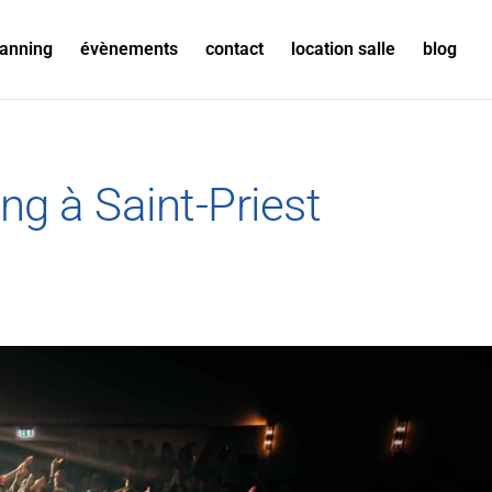
lanning
évènements
contact
location salle
blog
ng à Saint-Priest